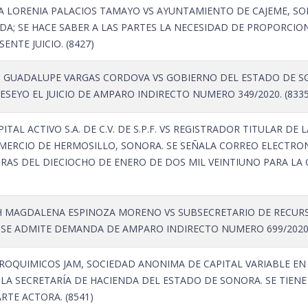
 LORENIA PALACIOS TAMAYO VS AYUNTAMIENTO DE CAJEME, SON
A; SE HACE SABER A LAS PARTES LA NECESIDAD DE PROPORCI
ENTE JUICIO. (8427)
 GUADALUPE VARGAS CORDOVA VS GOBIERNO DEL ESTADO DE SO
SEYO EL JUICIO DE AMPARO INDIRECTO NUMERO 349/2020. (8335
ITAL ACTIVO S.A. DE C.V. DE S.P.F. VS REGISTRADOR TITULAR DE 
MERCIO DE HERMOSILLO, SONORA. SE SEÑALA CORREO ELECTRONI
ORAS DEL DIECIOCHO DE ENERO DE DOS MIL VEINTIUNO PARA LA
 MAGDALENA ESPINOZA MORENO VS SUBSECRETARIO DE RECUR
 SE ADMITE DEMANDA DE AMPARO INDIRECTO NUMERO 699/2020.
OQUIMICOS JAM, SOCIEDAD ANONIMA DE CAPITAL VARIABLE EN
E LA SECRETARÍA DE HACIENDA DEL ESTADO DE SONORA. SE TIE
RTE ACTORA. (8541)