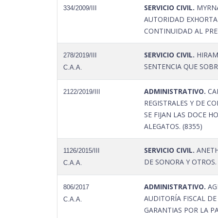
SERVICIO CIVIL.
MYRNA
334/2009/III
AUTORIDAD EXHORTAD
CONTINUIDAD AL PRES
SERVICIO CIVIL.
HIRAM
278/2019/III
SENTENCIA QUE SOBRE
C.A.A.
ADMINISTRATIVO.
CAP
2122/2019/III
REGISTRALES Y DE CO
SE FIJAN LAS DOCE H
ALEGATOS. (8355)
SERVICIO CIVIL.
ANETH
1126/2015/III
DE SONORA Y OTROS.
C.A.A.
ADMINISTRATIVO.
AGR
806/2017
AUDITORÍA FISCAL D
C.A.A.
GARANTIAS POR LA PA