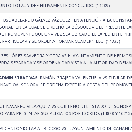
NTO TOTAL Y DEFINITIVAMENTE CONCLUIDO. (14289).
S JOSÉ ABELARDO GÁLVEZ VÁZQUEZ . EN ATENCIÓN A LA CONSTA
IBUNAL, EN LA CUAL SE ORDENÓ LA BÚSQUEDA DEL PRESENTE EX
 AL PROMOVENTE QUE UNA VEZ SEA UBICADO EL EXPEDIENTE PR
L PARTICULAR Y SE ORDENA FORMAR CUADERNILLO. (14335)
GES LÓPEZ SAAVEDRA Y OTRA VS H. AYUNTAMIENTO DE HERMOSIL
ERDA SEPARADA Y SE ORDENA DAR VISTA A LA AUTORIDAD DEMAN
ADMINISTRATIVAS.
RAMÓN GRAJEDA VALENZUELA VS TITULAR D
AVOJOA, SONORA. SE ORDENA EXPEDIR A COSTA DEL PROMOVENT
UE NAVARRO VELÁZQUEZ VS GOBIERNO DEL ESTADO DE SONORA Y
O PARA PRESENTAR SUS ALEGATOS POR ESCRITO. (14828 Y 16213).
ID ANTONIO TAPIA FREGOSO VS H. AYUNTAMIENTO DE CANANEA 