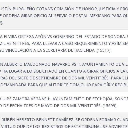
STÍN BURGUEÑO COTA VS COMISIÓN DE HONOR, JUSTICIA Y PR
E ORDENA GIRAR OFICIO AL SERVICIO POSTAL MEXICANO PARA Q
).
 ELVIRA ORTEGA AYÓN VS GOBIERNO DEL ESTADO DE SONORA. S
IL VEINTITRÉS, PARA LLEVAR A CABO REQUERIMIENTO Y ASIMIS
U VINCULACIÓN A LA SECRETARÍA DE HACIENDA. (15517).
N ALBERTO MALDONADO NAVARRO VS H. AYUNTAMIENTO DE VILL
HA LUGAR A LO SOLICITADO EN CUANTO A GIRAR OFICIOS A LA 
ORAS DEL SIETE DE SEPTIEMBRE DE DOS MIL VEINTITRÉS, PARA L
 DEMANDADA PARA QUE AUTORICE DOMICILIO PARA OÍR Y RECIBIR
LUPE ZAMORA VEGA VS H. AYUNTAMIENTO DE ETCHOJOA, SONORA
DE FECHA TRES DE MAYO DE DOS MIL VEINTITRÉS. (15699).
S RUBÉN HEBERTO BENNETT RAMÍREZ. SE ORDENA FORMAR CUA
 VIRTUD QUE DE LOS REGISTROS DE ESTE TRIBUNAL SE ADVIERTE