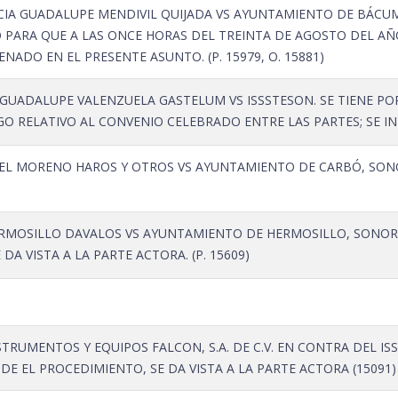
CIA GUADALUPE MENDIVIL QUIJADA VS AYUNTAMIENTO DE BÁCUM,
 PARA QUE A LAS ONCE HORAS DEL TREINTA DE AGOSTO DEL AÑO
ADO EN EL PRESENTE ASUNTO. (P. 15979, O. 15881)
GUADALUPE VALENZUELA GASTELUM VS ISSSTESON. SE TIENE P
O RELATIVO AL CONVENIO CELEBRADO ENTRE LAS PARTES; SE INF
L MORENO HAROS Y OTROS VS AYUNTAMIENTO DE CARBÓ, SONORA.
MOSILLO DAVALOS VS AYUNTAMIENTO DE HERMOSILLO, SONORA.
DA VISTA A LA PARTE ACTORA. (P. 15609)
TRUMENTOS Y EQUIPOS FALCON, S.A. DE C.V. EN CONTRA DEL I
NDE EL PROCEDIMIENTO, SE DA VISTA A LA PARTE ACTORA (15091)