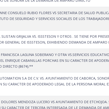
DO DE SONORA DE LA DEMANDA DE AMPARO DIRECTO
NNE CONSUELO RUBIO FLORES VS SECRETARIA DE SALUD PUBLICA
ITUTO DE SEGURIDAD Y SERVICIOS SOCIALES DE LOS TRABAJAD
SLISTAN GRIJALVA VS. ISSSTESON Y OTROS . SE TIENE POR PRE
OR GENERAL DE ISSSTESON, EXHIBIENDO DEMANDA DE AMPARO D
 FRANCISCA LAGUNA SOBERANO Y OTRA VS.SERVICIOS EDUCATIVO
L ENRIQUE CABANILLAS PORCHAS EN SU CARACTER DE APODERA
DIRECTO (8674).**
TOMATION S.A DE C.V. VS. AYUNTAMIENTO DE CABORCA, SONORA 
N SU CARACTER DE APODERADO LEGAL DE LA PERSONA MORAL 
 DOLORES MENDOZA LUCERO VS AYUNTAMIENTO DE ETCHOJOA. S
SU CARACTER DE TERCERA INTERESADA DE LE DEMANDA DE AM