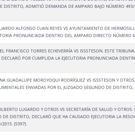
 DISTRITO, ADMITIÓ DEMANDA DE AMPARO BAJO NÚMERO 493/2
ARDO ALFONSO CUAN REYES VS AYUNTAMIENTO DE HERMOSILLO,
UTORIA PRONUNCIADA DENTRO DEL AMPARO DIRECTO NÚMERO 613
L FRANCISCO TORRES ECHEVERRÍA VS ISSSTESON. ESTE TRIBUNA
, DECLARÓ POR CUMPLIDA LA EJECUTORIA PRONUNCIADA DENTRO
A GUADALUPE MOROYOQUI RODRÍGUEZ VS ISSSTESON Y OTROS.
MENTALES ENVIADAS POR EL JUZGADO SEGUNDO DE DISTRITO,
GILBERTO LUGARDO Y OTROS VS SECRETARÍA DE SALUD Y OTROS.
 DE DISTRITO, DECLARÓ QUE HA CAUSADO EJECUTORIA LA RESO
015. (5397)