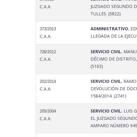
JUZGADO SEGUNDO DE
C.A.A.
TULLES. (5822)
ADMINISTRATIVO.
EDU
373/2013
LLEGADA DE LA EJEC
C.A.A.
SERVICIO CIVIL.
MANUE
726/2012
DÉCIMO DE DISTRITO
C.A.A.
(5103)
SERVICIO CIVIL.
RAMON
202/2014
DEVOLUCIÓN DE DOCU
C.A.A.
1584/2014. (2741)
SERVICIO CIVIL.
LUIS 
205/2004
EL JUZGADO SEGUNDO
C.A.A.
AMPARO NÚMERO 949/2