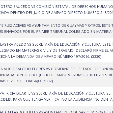
 OTERO SAUCEDO VS COMISIÓN ESTATAL DE DERECHOS HUMANOS.
IADA DENTRO DEL JUICIO DE AMPARO DIRECTO NÚMERO 548/2015
TE RUIZ ACEVES VS AYUNTAMIENTO DE GUAYMAS Y OTROS. ESTE
S ENVIADOS POR EL PRIMER TRIBUNAL COLEGIADO EN MATERIA CIV
LASTRA ACEDO VS SECRETARÍA DE EDUCACIÓN Y CULTURA. ESTE 
EGIADO EN MATERIAS CIVIL Y DE TRABAJO, DECLARÓ FIRME EL 
ESECHA LA DEMANDA DE AMPARO NÚMERO 197/2016. (5330)
A ALICIA SALCIDO FLORES VS GOBIERNO DEL ESTADO DE SONORA
UNCIADA DENTRO DEL JUICIO DE AMPARO NÚMERO 1011/2015, R
S CIVIL Y DE TRABAJO. (5332)
ATRICIA DUARTE VS SECRETARÍA DE EDUCACIÓN Y CULTURA. SE F
CISÉIS, PARA QUE TENGA VERIFICATIVO LA AUDIENCIA INCIDENTAL
AL GALLARDO TULLES VS AYUNTAMIENTO DE SARIC, SONORA. EST