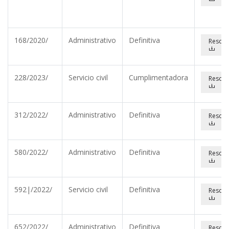
168/2020/
Administrativo
Definitiva
Resolu
228/2023/
Servicio civil
Cumplimentadora
Resolu
312/2022/
Administrativo
Definitiva
Resolu
580/2022/
Administrativo
Definitiva
Resolu
592|/2022/
Servicio civil
Definitiva
Resolu
652/2022/
Administrativo
Definitiva
Resolu